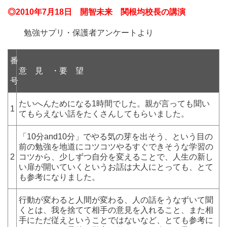
◎2010年7月18日 開智未来 関根均校長の講演
勉強サプリ・保護者アンケートより
番
意 見 ・要 望
号
たいへんためになる1時間でした。親が言っても聞い
1
てもらえない話をたくさんしてもらいました。
「10分and10分」でやる気の芽を出そう、という目の
前の勉強を地道にコツコツやるすぐできそうな学習の
2
コツから、少しずつ自分を変えることで、人生の新し
い扉が開いていくというお話は大人にとっても、とて
も参考になりました。
行動が変わると人間が変わる、人の話をうなずいて聞
くとは、我を捨てて相手の意見を入れること、また相
手にただ従えということではないなど、とても参考に