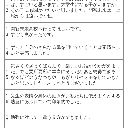
1
は、すごいと思います。大学生になる子がいますが、
2
その子にも聞かせたいと思いました。開智未来は、上
尾からは遠いですね。
1
開智未来高校へ行ってほしいです。
3
すごく良かったです。
1
ずっと自分のさらなる扉を開いていくことは素晴らし
4
いと実感しました。
気さくでざっくばらんで、楽しいお話がうかがえまし
1
た。でも要所要所に本当にそうだなあと納得できる、
5
なるほどのうなづきや、もぎとりやメモをしていきた
いと思いました。ありがとうございました。
1
先生の表情や身体の動きが、私たちに伝えようとする
6
熱意にあふれていて印象的でした。
1
勉強に対して、違う見方ができました。
7