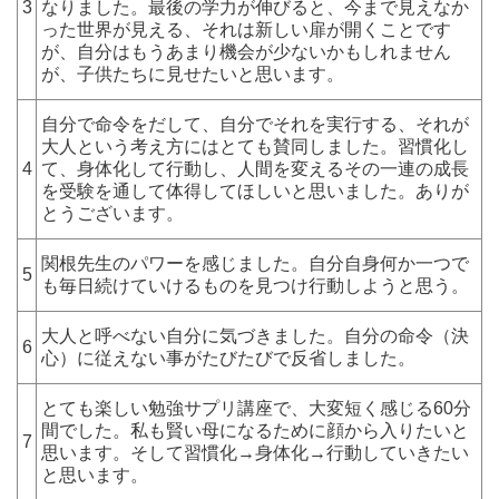
3
なりました。最後の学力が伸びると、今まで見えなか
った世界が見える、それは新しい扉が開くことです
が、自分はもうあまり機会が少ないかもしれません
が、子供たちに見せたいと思います。
自分で命令をだして、自分でそれを実行する、それが
大人という考え方にはとても賛同しました。習慣化し
4
て、身体化して行動し、人間を変えるその一連の成長
を受験を通して体得してほしいと思いました。ありが
とうございます。
関根先生のパワーを感じました。自分自身何か一つで
5
も毎日続けていけるものを見つけ行動しようと思う。
大人と呼べない自分に気づきました。自分の命令（決
6
心）に従えない事がたびたびで反省しました。
とても楽しい勉強サプリ講座で、大変短く感じる60分
間でした。私も賢い母になるために顔から入りたいと
7
思います。そして習慣化→身体化→行動していきたい
と思います。