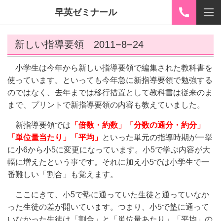
早英ゼミナール
新しい指導要領 2011−8−24
小学生は今年から新しい指導要領で編集された教科書を
使っています。といっても今年急に新指導要領で勉強する
のではなく、去年までは移行措置として教科書は従来のま
まで、プリントで新指導要領の内容も教えていました。
新指導要領では
「倍数・約数」「分数の通分・約分」
「単位量当たり」「平均」
といった単元の指導時期が一挙
に小6から小5に変更になっています。小5で学ぶ内容が大
幅に増えたという事です。それに加え小5では小学生で一
番難しい「割合」も覚えます。
ここにきて、小5で塾に通っていた生徒と通っていなか
った生徒の差が開いています。つまり、小5で塾に通って
いなかった生徒は「割合」と「単位量あたり」「平均」の