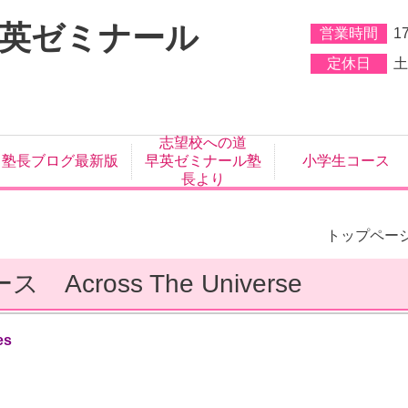
早英ゼミナール
営業時間
1
定休日
土
志望校への道
塾長ブログ最新版
早英ゼミナール塾
小学生コース
長より
トップペー
ross The Universe
es