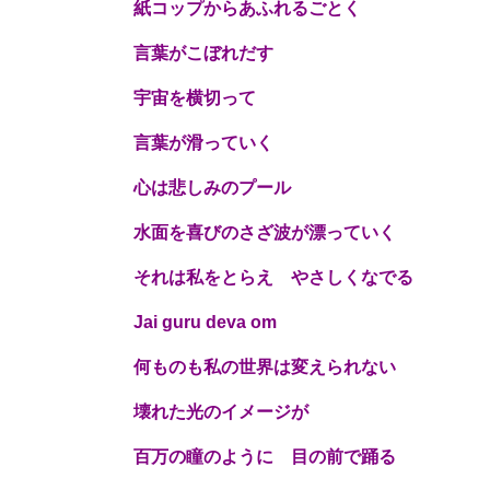
紙コップからあふれるごとく
言葉がこぼれだす
宇宙を横切って
言葉が滑っていく
心は
悲しみのプール
水面を喜びのさざ波が漂っていく
それは私をとらえ やさしくなでる
Jai guru deva om
何ものも私の世界は変えられない
壊れた光のイメージが
百万の瞳のように 目
の前で踊る